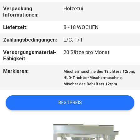
Verpackung
Holzetui
TRETEN
Informationen:
SIE
Lieferzeit:
8~18 WOCHEN
MIT
Zahlungsbedingungen:
L/C, T/T
UNS
Versorgungsmaterial-
20 Sätze pro Monat
IN
Fähigkeit:
VERBINDUNG
Markieren:
,
Mischermaschine des Trichters 12rpm
,
HLD-Trichter-Mischermaschine
Mischer des Behälters 12rpm
NACHRICHTEN
BESTPREIS
FORDERN
SIE
EIN
ZITAT