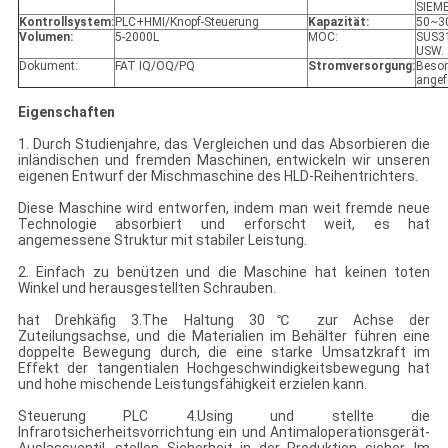
SIEM
Kontrollsystem:
PLC+HMI/Knopf-Steuerung
Kapazität:
50~3
Volumen:
5-2000L
MOC:
SUS3
USW.
Dokument:
FAT IQ/OQ/PQ
Stromversorgung:
Beso
angef
Eigenschaften
1. Durch Studienjahre, das Vergleichen und das Absorbieren die
inländischen und fremden Maschinen, entwickeln wir unseren
eigenen Entwurf der Mischmaschine des HLD-Reihentrichters.
Diese Maschine wird entworfen, indem man weit fremde neue
Technologie absorbiert und erforscht weit, es hat
angemessene Struktur mit stabiler Leistung.
2. Einfach zu benützen und die Maschine hat keinen toten
Winkel und herausgestellten Schrauben.
hat Drehkäfig 3.The Haltung 30℃ zur Achse der
Zuteilungsachse, und die Materialien im Behälter führen eine
doppelte Bewegung durch, die eine starke Umsatzkraft im
Effekt der tangentialen Hochgeschwindigkeitsbewegung hat
und hohe mischende Leistungsfähigkeit erzielen kann.
Steuerung PLC 4.Using und stellte die
Infrarotsicherheitsvorrichtung ein und Antimaloperationsgerät-