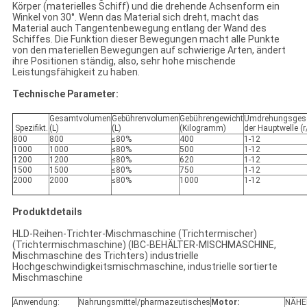
Körper (materielles Schiff) und die drehende Achsenform ein
Winkel von 30°. Wenn das Material sich dreht, macht das
Material auch Tangentenbewegung entlang der Wand des
Schiffes. Die Funktion dieser Bewegungen macht alle Punkte
von den materiellen Bewegungen auf schwierige Arten, ändert
ihre Positionen ständig, also, sehr hohe mischende
Leistungsfähigkeit zu haben.
Technische Parameter:
Gesamtvolumen
Gebührenvolumen
Gebührengewicht
Umdrehungsgesc
Spezifikt.
(L)
(L)
(Kilogramm)
der Hauptwelle (
800
800
≤80%
400
1-12
1000
1000
≤80%
500
1-12
1200
1200
≤80%
620
1-12
1500
1500
≤80%
750
1-12
2000
2000
≤80%
1000
1-12
Produktdetails
HLD-Reihen-Trichter-Mischmaschine (Trichtermischer)
(Trichtermischmaschine) (IBC-BEHÄLTER-MISCHMASCHINE,
Mischmaschine des Trichters) industrielle
Hochgeschwindigkeitsmischmaschine, industrielle sortierte
Mischmaschine
Anwendung:
Nahrungsmittel/pharmazeutisches
Motor:
NÄHE