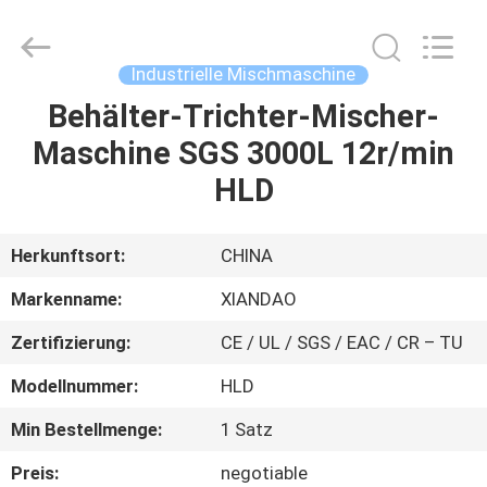
XIANDAO
Drying
Technology
Co.,
Ltd..
Industrielle Mischmaschine
All
Rights
Behälter-Trichter-Mischer-
HAUS
Reserved.
Maschine SGS 3000L 12r/min
PRODUKTE
HLD
ÜBER
Herkunftsort:
CHINA
UNS
Markenname:
XIANDAO
Zertifizierung:
CE / UL / SGS / EAC / CR – TU
FABRIK-
Modellnummer:
HLD
AUSFLUG
Min Bestellmenge:
1 Satz
QUALITÄTSKONTROLLE
Preis:
negotiable