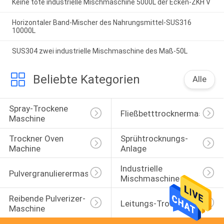
Keine tote industrielle Mischmaschine 5000L der Ecken-ZKH V
Horizontaler Band-Mischer des Nahrungsmittel-SUS316
10000L
SUS304 zwei industrielle Mischmaschine des Maß-50L
Beliebte Kategorien
Alle
Spray-Trockene 
Fließbetttrocknermaschine
Maschine
Trockner Oven 
Sprühtrocknungs-
Machine
Anlage
Industrielle 
Pulvergranulierermaschine
Mischmaschine
Reibende Pulverizer-
Leitungs-Trockner
Maschine