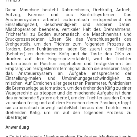
Prinzip
Diese Maschine besteht Rahmenbasis, Drehkäfig, Antrieb,
Aufzug, Bremse und aus Kontrollsystemen. Das
Ansteuersystem arbeitet automatisch entsprechend der
Einstellungszeit, Geschwindigkeit und anderen Daten.
Mischoperation beendete, vertikaler Halt des Drehrahmens,
Trichterfall zu Boden automatisch, die Maschinenhalt und
Druckprozessdaten. Lösen Sie das Verschlussgerät des
Drehgestells, um den Trichter zum folgenden Prozess zu
fördern. Beim Funktionieren laden Sie zuerst den Trichter
(Behälter) im drehenden Käfig und die Taste des O.K.s zu
drücken auf dem Fingerspitzentablett, wird der Trichter
automatisch in Position angehoben und festgeklemmt bei
Empfang von festgeklemmtem Signal durch die Sensoren fängt
das Ansteuersystem an, Aufgabe entsprechend der
Einstellung-malen und Umdrehungsgeschwindigkeit zu
mischen. Auf Erreichen aller gesetzten Parameter, funktioniert
die Bremsanlage automatisch, um den drehenden Käfig zu einer
Waagerechte zu stoppen und die mischende Aufgabe ist dann
das anhebende System arbeitet, um den Trichter aus den Grund
zu senken fertig und auf dem Erreichen dieser Position, stoppt
sie automatisch bewegt schließlich heraus den Trichter vom
drehenden Käfig, um ihn auf den folgenden Prozess zu
übertragen.
Anwendung