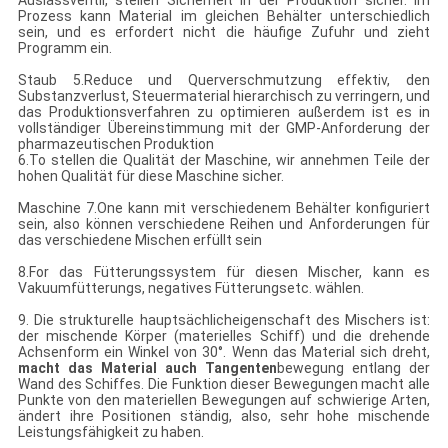
Auslassventil, stellen Sicherheit in der Produktion sicher. Im
Prozess kann Material im gleichen Behälter unterschiedlich
sein, und es erfordert nicht die häufige Zufuhr und zieht
Programm ein.
Staub 5.Reduce und Querverschmutzung effektiv, den
Substanzverlust, Steuermaterial hierarchisch zu verringern, und
das Produktionsverfahren zu optimieren außerdem ist es in
vollständiger Übereinstimmung mit der GMP-Anforderung der
pharmazeutischen Produktion
6.To stellen die Qualität der Maschine, wir annehmen Teile der
hohen Qualität für diese Maschine sicher.
Maschine 7.One kann mit verschiedenem Behälter konfiguriert
sein, also können verschiedene Reihen und Anforderungen für
das verschiedene Mischen erfüllt sein
8.For das Fütterungssystem für diesen Mischer, kann es
Vakuumfütterungs, negatives Fütterungsetc. wählen.
9. Die strukturelle hauptsächlicheigenschaft des Mischers ist:
der mischende Körper (materielles Schiff) und die drehende
Achsenform ein Winkel von 30°. Wenn das Material sich dreht,
macht das Material auch Tangenten
bewegung entlang der
Wand des Schiffes. Die Funktion dieser Bewegungen macht alle
Punkte von den materiellen Bewegungen auf schwierige Arten,
ändert ihre Positionen ständig, also, sehr hohe mischende
Leistungsfähigkeit zu haben.