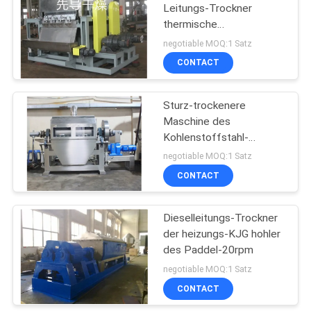
Leitungs-Trockner
thermische
9
Leistungsfähigkeit
negotiable MOQ:1 Satz
Hektogramms 1.12m2
Reibende Pulverizer-
CONTACT
Maschine
Sturz-trockenere
Maschine des
Kohlenstoffstahl-
Hektogramm mit
negotiable MOQ:1 Satz
Scrapper
CONTACT
19
Dieselleitungs-Trockner
Leitungs-Trockner
der heizungs-KJG hohler
des Paddel-20rpm
negotiable MOQ:1 Satz
CONTACT