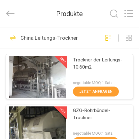
XIANDAO
Drying
Technology
Produkte
Co.,
Ltd..
All
Rights
HAUS
Reserved.
29
China Leitungs-Trockner
Spray-trockene
PRODUKTE
Maschine
HOT
Trockner der Leitungs-
10.60m2
ÜBER
UNS
negotiable MOQ:1 Satz
JETZT ANFRAGEN
21
FABRIK-
HOT
GZG-Rohrbündel-
AUSFLUG
Fließbetttrocknermasch
Trockner
QUALITÄTSKONTROLLE
negotiable MOQ:1 Satz