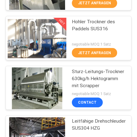
JETZT ANFRAGEN
TRETEN
HOT
Hohler Trockner des
SIE
16
Paddels SUS316
MIT
Trockner Oven
UNS
negotiable MOQ:1 Satz
Machine
IN
JETZT ANFRAGEN
VERBINDUNG
Sturz-Leitungs-Trockner
630kg/h Hektogramm
NACHRICHTEN
mit Scrapper
16
negotiable MOQ:1 Satz
Sprühtrocknungs-
FORDERN
CONTACT
SIE
Anlage
Leitfähige Drehschleuder
EIN
SUS304 HZG
ZITAT