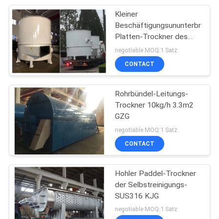
Kleiner
6
Beschäftigungsununterbroche
Platten-Trockner des
Luft-Strom-Trockner
bereichs-3.3m2 PLG
negotiable MOQ:1 Satz
CONTACT
Rohrbündel-Leitungs-
Trockner 10kg/h 3.3m2
GZG
31
negotiable MOQ:1 Satz
CONTACT
Vakuumschleuder
Hohler Paddel-Trockner
der Selbstreinigungs-
SUS316 KJG
negotiable MOQ:1 Satz