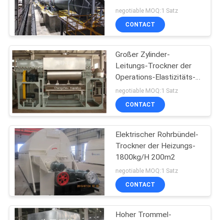
negotiable MOQ:1 Satz
CONTACT
SITEMAP
27
Großer Zylinder-
PRIVACY
Pulvergranulierermaschi
Leitungs-Trockner der
POLICY
Operations-Elastizitäts-
40kg/H
negotiable MOQ:1 Satz
CONTACT
Elektrischer Rohrbündel-
11
Trockner der Heizungs-
Industrielle
1800kg/H 200m2
negotiable MOQ:1 Satz
Mischmaschine
CONTACT
Hoher Trommel-