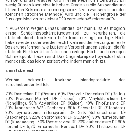
von DF, und das Wasser wird in einer Nebelform zerstreut. Ein
wenig Rühren kann eine in hohem Grade stabile Suspendierung
bilden. Der Sekundärverdünnungsprozeß von wasserstreuenden
Körnchen (trockene Methode) wird und die Teilchengröße der
flüssigen Medizin ist kleines D90 vermieden<5 microns="">
4. Außerdem wegen DFnass Sandes, der mahlt, ist es möglich,
einige Schädlingsbekämpfungsmittel zu verarbeiten, die
statisch durch trockenen Luftstrom erzeugt, niedrige Härte
haben werden oder werden leicht während der Heizung, in feste
Dosierungsformen, wie kupferne Vorbereitungen zerlegt, die für
statisch Elektrizität anfällig und niedrige Härte und niedrigen
Schmelzpunkt haben sind. Das Originalpräparat pyraclostrobin,
mancozeb, das leicht zerlegt wird, indem man erhitzt.
Einsatzbereich:
Weithin bekannte trockene Inlandsprodukte des
verschiebenden Mittels:
70% Daisenlian DF (Pinrun). 60% Pyrazol • Desenlian DF (Baitai).
50% Kresoxim-Methyl- DF (Tuibei). 50% Vinylsklerotium DF
(Nongliling). 50% Acylanilide DF (Kaiser). 40% Thiofuramid DF.
80% Mancozeb WP (Dasheng). 80% Schwefel DF (Standard).
80% pymetrozine nitenpyram DF. 25% Sulfonsulfuron DF
(Baocheng). 82,5% chlorothalonil DF (ADAMA). 80% flumetsulam
DF (Kuocaoqing). 50% Pymetrozine DF. 70% carbendazim DF. 80%
fipronil DF. 5,7% Emamectin-Benzoat DF. 80% Thidiazuron DF.