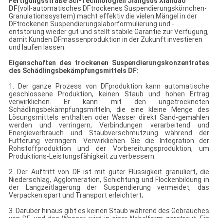
Fertigungsstraße Sci-Technologien Jiangsus Xiandao
DF
(voll-automatisches DFtrockenes Suspendierungskörnchen-
Granulationssystem) macht effektiv die vielen Mängel in der
DFtrockenen Suspendierungslaborformulierung und -
entstörung wieder gut und stellt stabile Garantie zur Verfügung,
damit Kunden DFmassenproduktion in der Zukunft investieren
und laufen lassen.
Eigenschaften des trockenen Suspendierungskonzentrates
des Schädlingsbekämpfungsmittels DF:
1. Der ganze Prozess von DFproduktion kann automatische
geschlossene Produktion, keinen Staub und hohen Ertrag
verwirklichen. Er kann mit den ungetrockneten
Schädlingsbekämpfungsmitteln, die eine kleine Menge des
Lösungsmittels enthalten oder Wasser direkt Sand-gemahlen
werden und verringern, Verbindungen verarbeitend und
Energieverbrauch und Staubverschmutzung während der
Fütterung verringern. Verwirklichen Sie die Integration der
Rohstoffproduktion und der Vorbereitungsproduktion, um
Produktions-Leistungsfähigkeit zu verbessern.
2. Der Auftritt von DF ist mit guter Flüssigkeit granuliert, die
Niederschlag, Agglomeration, Schichtung und Flockenbildung in
der Langzeitlagerung der Suspendierung vermeidet, das
Verpacken spart und Transport erleichtert;
3. Darüber hinaus gibt es keinen Staub während des Gebrauches