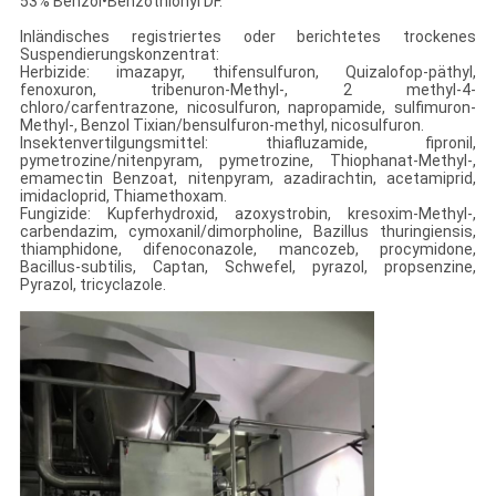
53% Benzol•Benzothionyl DF.
Inländisches registriertes oder berichtetes trockenes
Suspendierungskonzentrat:
Herbizide: imazapyr, thifensulfuron, Quizalofop-päthyl,
fenoxuron, tribenuron-Methyl-, 2 methyl-4-
chloro/carfentrazone, nicosulfuron, napropamide, sulfimuron-
Methyl-, Benzol Tixian/bensulfuron-methyl, nicosulfuron.
Insektenvertilgungsmittel: thiafluzamide, fipronil,
pymetrozine/nitenpyram, pymetrozine, Thiophanat-Methyl-,
emamectin Benzoat, nitenpyram, azadirachtin, acetamiprid,
imidacloprid, Thiamethoxam.
Fungizide: Kupferhydroxid, azoxystrobin, kresoxim-Methyl-,
carbendazim, cymoxanil/dimorpholine, Bazillus thuringiensis,
thiamphidone, difenoconazole, mancozeb, procymidone,
Bacillus-subtilis, Captan, Schwefel, pyrazol, propsenzine,
Pyrazol, tricyclazole.