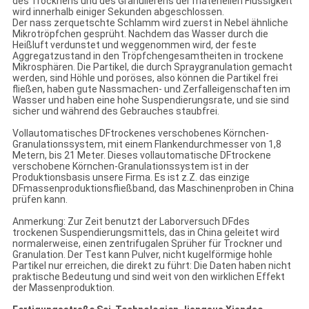
des Trocknens und des Granulierens der materiellen Flüssigkeit
wird innerhalb einiger Sekunden abgeschlossen.
Der nass zerquetschte Schlamm wird zuerst in Nebel ähnliche
Mikrotröpfchen gesprüht. Nachdem das Wasser durch die
Heißluft verdunstet und weggenommen wird, der feste
Aggregatzustand in den Tröpfchengesamtheiten in trockene
Mikrosphären. Die Partikel, die durch Spraygranulation gemacht
werden, sind Höhle und poröses, also können die Partikel frei
fließen, haben gute Nassmachen- und Zerfalleigenschaften im
Wasser und haben eine hohe Suspendierungsrate, und sie sind
sicher und während des Gebrauches staubfrei.
Vollautomatisches DFtrockenes verschobenes Körnchen-
Granulationssystem, mit einem Flankendurchmesser von 1,8
Metern, bis 21 Meter. Dieses vollautomatische DFtrockene
verschobene Körnchen-Granulationssystem ist in der
Produktionsbasis unsere Firma. Es ist z.Z. das einzige
DFmassenproduktionsfließband, das Maschinenproben in China
prüfen kann.
Anmerkung: Zur Zeit benutzt der Laborversuch DFdes
trockenen Suspendierungsmittels, das in China geleitet wird
normalerweise, einen zentrifugalen Sprüher für Trockner und
Granulation. Der Test kann Pulver, nicht kugelförmige hohle
Partikel nur erreichen, die direkt zu führt: Die Daten haben nicht
praktische Bedeutung und sind weit von den wirklichen Effekt
der Massenproduktion.