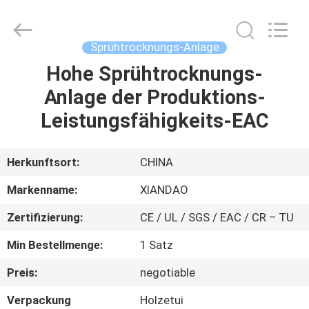
XIANDAO
Drying
Technology
Co.,
Ltd..
Sprühtrocknungs-Anlage
All
Rights
Hohe Sprühtrocknungs-
HAUS
Reserved.
Anlage der Produktions-
PRODUKTE
Leistungsfähigkeits-EAC
ÜBER
Herkunftsort:
CHINA
UNS
Markenname:
XIANDAO
Zertifizierung:
CE / UL / SGS / EAC / CR – TU
FABRIK-
Min Bestellmenge:
1 Satz
AUSFLUG
Preis:
negotiable
QUALITÄTSKONTROLLE
Verpackung
Holzetui