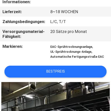
Informationen:
TRETEN
Lieferzeit:
8~18 WOCHEN
SIE
Zahlungsbedingungen:
L/C, T/T
MIT
Versorgungsmaterial-
20 Sätze pro Monat
UNS
Fähigkeit:
IN
Markieren:
,
EAC-Sprühtrocknungsanlage
,
VERBINDUNG
UL-Sprühtrocknungs-Anlage
Automatische Fertigungsstraße EAC
NACHRICHTEN
BESTPREIS
FORDERN
SIE
EIN
ZITAT