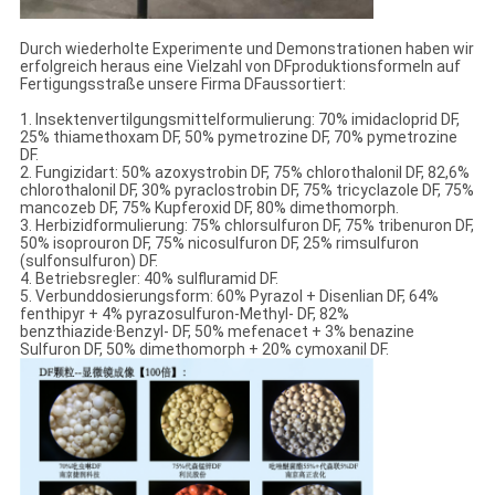
Durch wiederholte Experimente und Demonstrationen haben wir
erfolgreich heraus eine Vielzahl von DFproduktionsformeln auf
Fertigungsstraße unsere Firma DFaussortiert:
1. Insektenvertilgungsmittelformulierung: 70% imidacloprid DF,
25% thiamethoxam DF, 50% pymetrozine DF, 70% pymetrozine
DF.
2. Fungizidart: 50% azoxystrobin DF, 75% chlorothalonil DF, 82,6%
chlorothalonil DF, 30% pyraclostrobin DF, 75% tricyclazole DF, 75%
mancozeb DF, 75% Kupferoxid DF, 80% dimethomorph.
3. Herbizidformulierung: 75% chlorsulfuron DF, 75% tribenuron DF,
50% isoprouron DF, 75% nicosulfuron DF, 25% rimsulfuron
(sulfonsulfuron) DF.
4. Betriebsregler: 40% sulfluramid DF.
5. Verbunddosierungsform: 60% Pyrazol + Disenlian DF, 64%
fenthipyr + 4% pyrazosulfuron-Methyl- DF, 82%
benzthiazide·Benzyl- DF, 50% mefenacet + 3% benazine
Sulfuron DF, 50% dimethomorph + 20% cymoxanil DF.