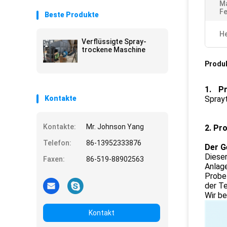
M
Fe
Beste Produkte
He
Verflüssigte Spray-
trockene Maschine
Produ
1. P
Kontakte
Spray
Kontakte:
Mr. Johnson Yang
2. Pr
Telefon:
86-13952333876
Der G
Dieser
Faxen:
86-519-88902563
Anlage
Probet
der Te
Wir be
Kontakt