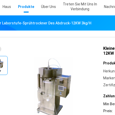
Treten Sie Mit Uns In
Haus
Produkte
Über Uns
Nachr
Verbindung
er Laborstufe-Sprühtrockner Des Abdruck-12KW 3kg/H
Klein
12KW 
Produk
Herkun
Marke
Zertifi
Zahlun
Min Be
Preis: