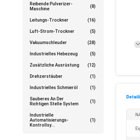
Reibende Pulverizer-
(8)
Maschine
Leitungs-Trockner
(16)
Luft-Strom-Trockner
(5)
Vakuumschleuder
(28)
Industrielles Hebezeug
(5)
Zusätzliche Ausrüstung
(12)
Drehzerstäuber
(1)
Industrielles Schmieröl
(1)
Detail
Sauberes An Der
(1)
Richtigen Stelle System
N
Industrielle
Automatisierungs-
(1)
Kontrollsy...
Ei