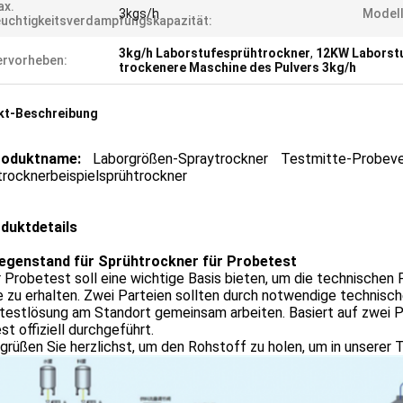
ax.
3kgs/h
Modell
uchtigkeitsverdampfungskapazität:
3kg/h Laborstufesprühtrockner
,
12KW Laborst
rvorheben:
trockenere Maschine des Pulvers 3kg/h
kt-Beschreibung
roduktname:
Laborgrößen-Spraytrockner Testmitte-Probever
trocknerbeispielsprühtrockner
oduktdetails
egenstand für Sprühtrockner für Probetest
 Probetest soll eine wichtige Basis bieten, um die technischen
 zu erhalten. Zwei Parteien sollten durch notwendige technisch
estlösung am Standort gemeinsam arbeiten. Basiert auf zwei Pa
st offiziell durchgeführt.
grüßen Sie herzlichst, um den Rohstoff zu holen, um in unserer 