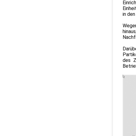
Einri
Einhei
in den
Wegen
hinau
Nachf
Darübe
Parti
des Z
Betrie