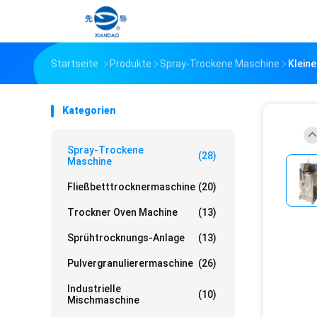
Startseite
Produkte
Spray-Trockene Maschine
Klein
Kategorien
Spray-Trockene
(28)
Maschine
Fließbetttrocknermaschine
(20)
Trockner Oven Machine
(13)
Sprühtrocknungs-Anlage
(13)
Pulvergranulierermaschine
(26)
Industrielle
(10)
Mischmaschine