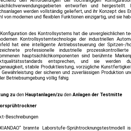
rechend den Anforderungen der hochrangigen Konfiguration
sächlichverwendungsgebieten entworfen und hergestellt. 
hsanlagen werden vollständig geliefert, und ihr Konzept des En
hl von modernen und flexiblen Funktionen einzigartig, und sie h
Konfiguration des Kontrollsystems hat die unvergleichlichen te
odernen Kontrollsystemtechnologie der industriellen Automati
nfeld hat eine intelligente Antriebssteuerung der Spitzen-/
zeichnete professionelle industrielle prozesskontrollie
ommenen hauptsächlichkomponenten sind berühmte Markenpro
ktqualitätsstandards entsprechen, und sie werden du
enauigkeit, stabile Produktleistung, vorzügliche Kunstfertigk
r Gewährleistung der sicheren und zuverlässigen Produktion u
er Betriebsumgebung völlig fähig.
itung zu
den
Hauptanlagen/zu
den
Anlagen der Testmitte
orsprühtrockner
kt-Beschreibungen
XIANDAO“ brannte Laborstufe-Sprühtrocknungstestmodell ist