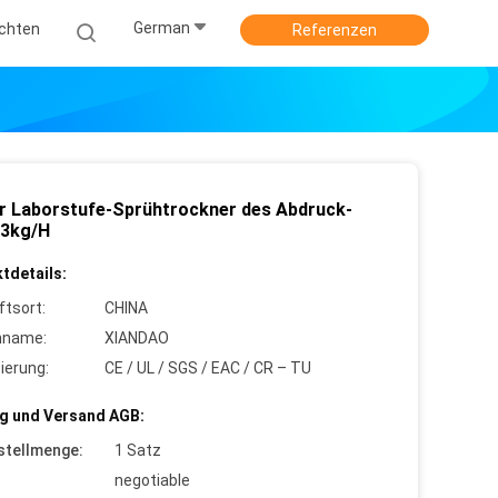
German
ichten
Referenzen
er Laborstufe-Sprühtrockner des Abdruck-
3kg/H
tdetails:
ftsort:
CHINA
nname:
XIANDAO
zierung:
CE / UL / SGS / EAC / CR – TU
g und Versand AGB:
stellmenge:
1 Satz
negotiable