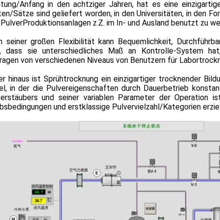
chtung/Anfang in den achtziger Jahren, hat es eine einzigarti
ten/Sätze sind geliefert worden, in den Universitäten, in den F
 PulverProduktionsanlagen z.Z. im In- und Ausland benutzt zu we
 seiner großen Flexibilität kann Bequemlichkeit, Durchführb
s, dass sie unterschiedliches Maß an Kontrolle-System ha
ragen von verschiedenen Niveaus von Benutzern für Labortrock
r hinaus ist Sprühtrocknung ein einzigartiger trocknender Bil
kel, in der die Pulvereigenschaften durch Dauerbetrieb konsta
erstäubers und seiner variablen Parameter der Operation i
bsbedingungen und erstklassige Pulvervielzahl/Kategorien erziel