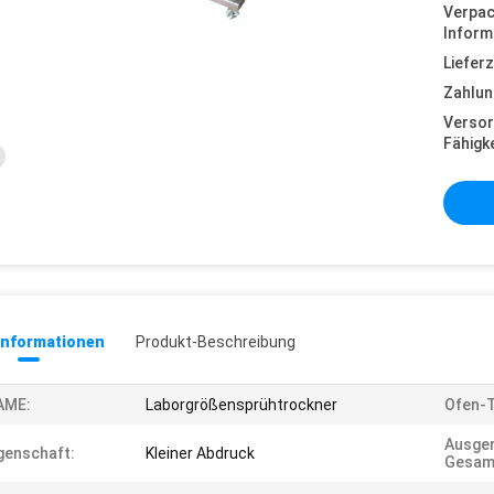
Verpa
Inform
Lieferz
Zahlun
Versor
Fähigke
informationen
Produkt-Beschreibung
AME:
Laborgrößensprühtrockner
Ofen-
Ausge
genschaft:
Kleiner Abdruck
Gesamt