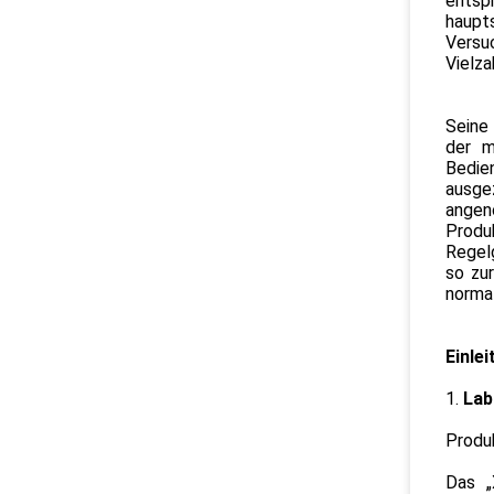
entsp
haupt
Versuc
Vielza
Seine 
der m
Bedie
ausge
angen
Produ
Regelg
so zu
normal
Einle
1.
Lab
Produ
Das „