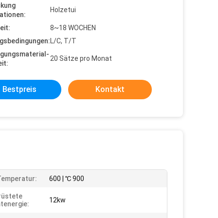
ckung
Holzetui
ationen:
eit:
8~18 WOCHEN
gsbedingungen:
L/C, T/T
gungsmaterial-
20 Sätze pro Monat
it:
Bestpreis
Kontakt
Temperatur:
600 | ℃ 900
rüstete
12kw
energie: