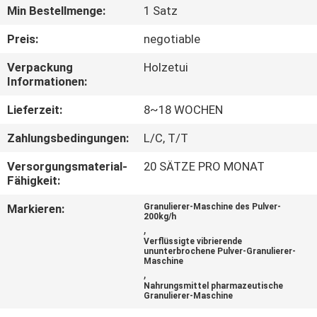
Min Bestellmenge:
1 Satz
TRETEN
Preis:
negotiable
SIE
Verpackung
Holzetui
MIT
Informationen:
UNS
Lieferzeit:
8~18 WOCHEN
IN
Zahlungsbedingungen:
L/C, T/T
VERBINDUNG
Versorgungsmaterial-
20 SÄTZE PRO MONAT
Fähigkeit:
NACHRICHTEN
Markieren:
Granulierer-Maschine des Pulver-
200kg/h
,
FORDERN
Verflüssigte vibrierende
ununterbrochene Pulver-Granulierer-
SIE
Maschine
,
EIN
Nahrungsmittel pharmazeutische
Granulierer-Maschine
ZITAT