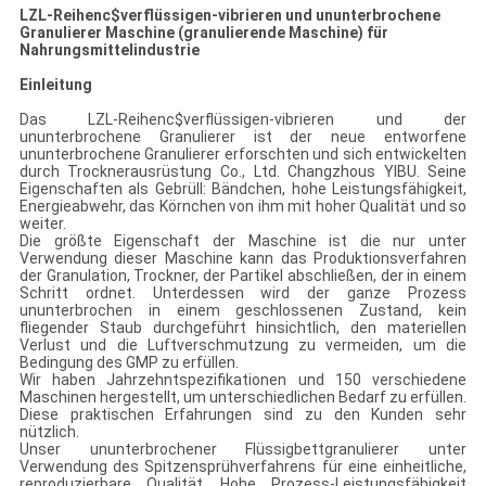
LZL-Reihenc$verflüssigen-vibrieren und ununterbrochene
Granulierer Maschine (granulierende Maschine) für
Nahrungsmittelindustrie
Einleitung
Das LZL-Reihenc$verflüssigen-vibrieren und der
ununterbrochene Granulierer ist der neue entworfene
ununterbrochene Granulierer erforschten und sich entwickelten
durch Trocknerausrüstung Co., Ltd. Changzhous YIBU. Seine
Eigenschaften als Gebrüll: Bändchen, hohe Leistungsfähigkeit,
Energieabwehr, das Körnchen von ihm mit hoher Qualität und so
weiter.
Die größte Eigenschaft der Maschine ist die nur unter
Verwendung dieser Maschine kann das Produktionsverfahren
der Granulation, Trockner, der Partikel abschließen, der in einem
Schritt ordnet. Unterdessen wird der ganze Prozess
ununterbrochen in einem geschlossenen Zustand, kein
fliegender Staub durchgeführt hinsichtlich, den materiellen
Verlust und die Luftverschmutzung zu vermeiden, um die
Bedingung des GMP zu erfüllen.
Wir haben Jahrzehntspezifikationen und 150 verschiedene
Maschinen hergestellt, um unterschiedlichen Bedarf zu erfüllen.
Diese praktischen Erfahrungen sind zu den Kunden sehr
nützlich.
Unser ununterbrochener Flüssigbettgranulierer unter
Verwendung des Spitzensprühverfahrens für eine einheitliche,
reproduzierbare Qualität. Hohe Prozess-Leistungsfähigkeit