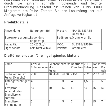
durch die extrem schnelle trocknende und leichte
Produktbehandlung. Passend für Reihen von 3 bis 1.000
Kilogramm pro Reihe. Fördern Sie den Losumfang, der auf
Anfrage verfügbar ist.
Produktdetails
Anwendung:
Nahrungsmittel
Motor:
NÄHEN SIE ABB
SIEMENS
Stromversorgung:
Besonders
Bedingung:
Granulieren Sie
angefertigt
Kapazität:
20~200kg/h
MOC:
SUS316/SUS304
Eigenschaft:
Kein toter Winkel
Prinzip:
Granulieren
Die Körnchendaten für einige typisches Material
Name
Adzuki-
Sojabohne
Stärke
Gastrisch
VC
Yanke
We
Bohnenpulver
Milch
Körnchen
Pulver
Ning
Koh
Pulver
sc
Größe von rohem
<100
80~150
<200
<150
<120
<100
<2
Pulver (Masche)
Anfangsfeuchtigkeit
4
5
3
4
1,5
5
5
(%)
Temperatur
55
60
60
60
55
55
60
Innerhalb des
Granulierens
Kammer
Granulieren
5
6
5
7
7
15
7
Zeit (Minute)