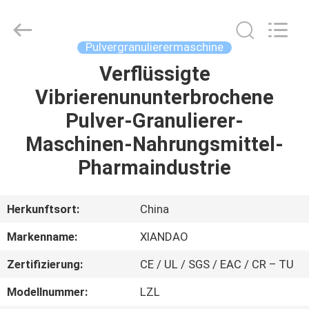
XIANDAO
Drying
Technology
Co.,
Ltd..
Pulvergranulierermaschine
All
Rights
Verflüssigte
HAUS
Reserved.
Vibrierenununterbrochene
PRODUKTE
Pulver-Granulierer-
Maschinen-Nahrungsmittel-
ÜBER
Pharmaindustrie
UNS
Herkunftsort:
China
FABRIK-
Markenname:
XIANDAO
AUSFLUG
Zertifizierung:
CE / UL / SGS / EAC / CR – TU
QUALITÄTSKONTROLLE
Modellnummer:
LZL