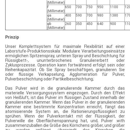
(Millimeter)
F
650
700
750
950
1100
12
(Millimeter)
φa
400
590
700
980
1380
17
(Millimeter)
φb
260
350
450
640
900
11
(Millimeter)
Prinzip
Unser Komplettsystem für maximale Flexibilität auf einer
Laborstufe-Produktionsskala: Modulare Verarbeitungseinsätze
ermöglichen Spitzenspray, unteren Spray und Beschichtung für
Flüssigbett-, ununterbrochenes Granuliererbett oder
Zyklusprozesse. Operation kann fortwährend erfolgt sein oder
Reihenkapazität. Ob Sie Spray beschäftigen, granulieren Sie
oder flüssige Verkapselung, Agglomeration für Pulver,
Pulverbeschichtung oder Partikelbeschichtung;
Das Pulver wird in die granulierende Kammer durch das
materielle Versorgungssystem eingezogen. Durch den Effekt
von Heißluft, ist das Pulver im flüssigen Zustand innerhalb der
granulierenden Kammer. Wenn das Pulver in der granulierenden
Kammer eine bestimmte Konzentration erreicht, fängt das
atomisierende System an, die Rationierungsflüssigkeit zu
sprühen. Wenn der Pulverkontakt mit der Flüssigkeit, der
Pulverwille die Oberflächenspannung hat, und, Pulver .with
zusammenzuballen die Größe des Körnchens größer, und größer