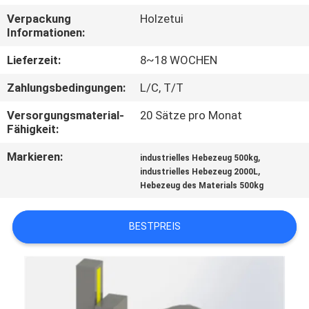
Verpackung
Holzetui
TRETEN
Informationen:
SIE
Lieferzeit:
8~18 WOCHEN
MIT
Zahlungsbedingungen:
L/C, T/T
UNS
Versorgungsmaterial-
20 Sätze pro Monat
IN
Fähigkeit:
VERBINDUNG
Markieren:
,
industrielles Hebezeug 500kg
,
industrielles Hebezeug 2000L
Hebezeug des Materials 500kg
NACHRICHTEN
BESTPREIS
FORDERN
SIE
EIN
ZITAT