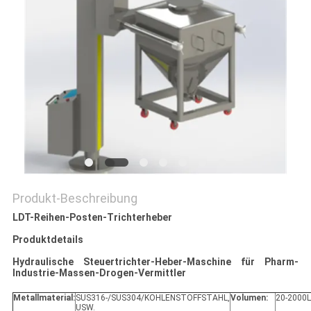
SITEMAP
PRIVACY
POLICY
Produkt-Beschreibung
LDT-Reihen-Posten-Trichterheber
Produktdetails
Hydraulische Steuertrichter-Heber-Maschine für Pharm-
Industrie-Massen-Drogen-Vermittler
Metallmaterial:
SUS316-/SUS304/KOHLENSTOFFSTAHL,
Volumen:
20-2000L
USW.