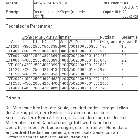
Motor:
ABB/SIEMENS /SEW
Dokument:
FAT
IQ/OQ/P
Prinzip:
Der mischende Körper (materielles
Kapazität:
20-
Schiff)
500kg/ba
Technische Parameter
Größe der Struktur (Millimeter)
Nutzlast
Gesamtle
Art
(Kilogramm)
(Kilowatt)
H
H1
H2
H3
W
W1
R
L1
L2
LDT200
>3500
2500
3500
3350
600
700
1600
550
800
160
1,5
LDT400
>3800
2500
3800
3630
800
700
1800
550
1000
320
1,5
LDT600
>3800
2500
3800
3690
1000
700
2000
550
1100
480
2,2
LDT800
>4000
2500
4000
3890
1000
750
2000
600
1100
640
2,2
LDT1000
>4200
2500
4000
3990
1200
750
2100
600
1300
800
3
LDT1200
>4200
2500
4200
4130
1200
750
2100
600
1300
960
3
LDT1500
>4600
2500
4400
4340
1200
750
2100
650
1300
1200
3
LDT2000
>4800
2500
4600
4620
1200
750
2100
650
1300
1600
3
LDT2500
>4500
2000
4200
4400
1400
750
2200
700
1350
2000
3
LDT3000
>4800
2000
4200
4650
1400
750
2200
700
1350
2400
3
Prinzip
Die Maschine besteht der Säule, den drehenden Fahrgestellen,
der Aufzuggabel, dem Hydrauliksystem und aus dem
Kontrollsystem. Beim Arbeiten, setzt sie den Trichter, der mit
Materialien in den Gabelrahmen gefüllt wird, dann hebt
Operationshebel, Verbesserungen, die Trichter zur Höhe dass
an, verdreht Bedarf einziehend, die vertikale Säule, um an
Fütterungsgerät anzuschließen, dann das