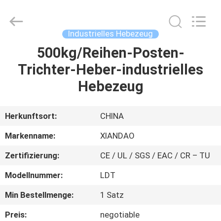
XIANDAO
Drying
Technology
Co.,
Ltd..
Industrielles Hebezeug
All
Rights
500kg/Reihen-Posten-
HAUS
Reserved.
Trichter-Heber-industrielles
PRODUKTE
Hebezeug
ÜBER
Herkunftsort:
CHINA
UNS
Markenname:
XIANDAO
Zertifizierung:
CE / UL / SGS / EAC / CR – TU
FABRIK-
Modellnummer:
LDT
AUSFLUG
Min Bestellmenge:
1 Satz
QUALITÄTSKONTROLLE
Preis:
negotiable